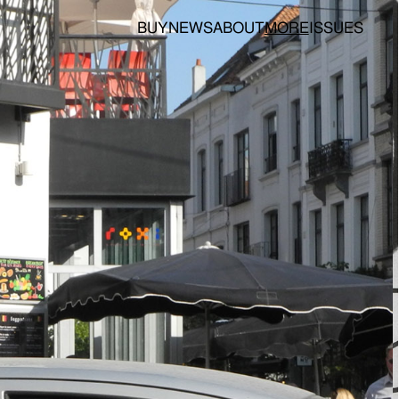
BUY
NEWS
ABOUT
MORE
ISSUES